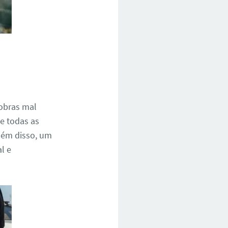
 obras mal
e todas as
Além disso, um
l e