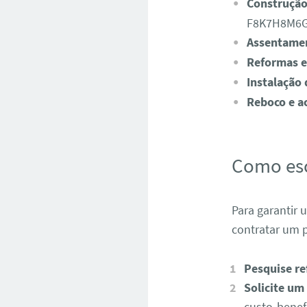
Construção
F8K7H8M6G
Assentamen
Reformas e
Instalação 
Reboco e a
Como esc
Para garantir 
contratar um p
Pesquise re
Solicite u
custo-benefí