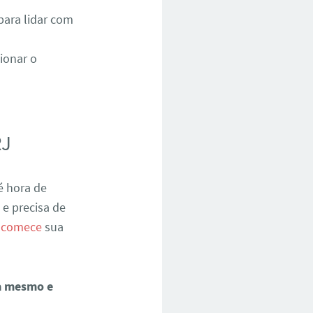
para lidar com
ionar o
RJ
é hora de
 e precisa de
e
comece
sua
a mesmo e