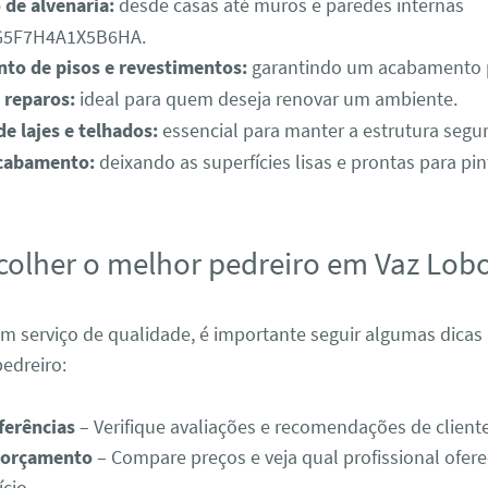
 de alvenaria:
desde casas até muros e paredes internas
5F7H4A1X5B6HA.
to de pisos e revestimentos:
garantindo um acabamento p
 reparos:
ideal para quem deseja renovar um ambiente.
de lajes e telhados:
essencial para manter a estrutura segur
cabamento:
deixando as superfícies lisas e prontas para pin
olher o melhor pedreiro em Vaz Lob
um serviço de qualidade, é importante seguir algumas dicas
edreiro:
ferências
– Verifique avaliações e recomendações de cliente
m orçamento
– Compare preços e veja qual profissional ofer
cio.