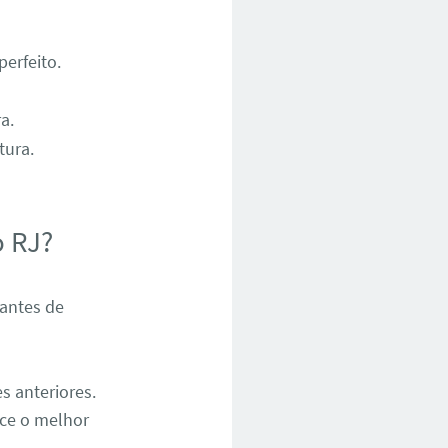
erfeito.
a.
tura.
o RJ?
 antes de
s anteriores.
ece o melhor