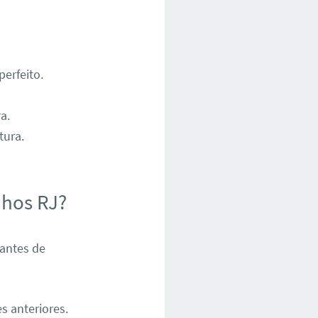
erfeito.
a.
tura.
nhos RJ?
 antes de
s anteriores.