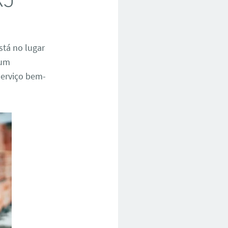
stá no lugar
 um
 serviço bem-