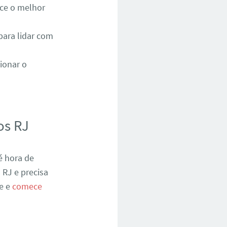
ece o melhor
para lidar com
ionar o
os RJ
é hora de
 RJ e precisa
te e
comece