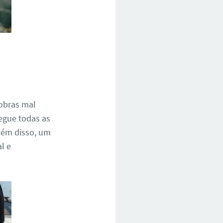
 obras mal
egue todas as
Além disso, um
l e