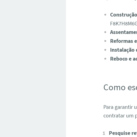
Construção
F8K7H8M6G
Assentamen
Reformas e
Instalação 
Reboco e a
Como esc
Para garantir 
contratar um p
Pesquise re