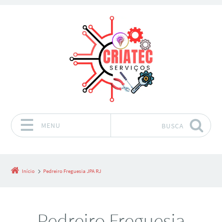
MENU
BUSCA
Pular para o conteúdo
Início
Pedreiro Freguesia JPA RJ
Pedreiro Freguesia