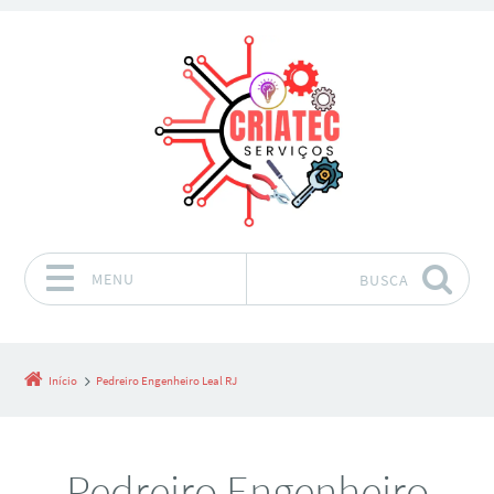
MENU
BUSCA
Pular para o conteúdo
Início
Pedreiro Engenheiro Leal RJ
Pedreiro Engenheiro