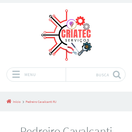
MENU
BUSCA
Pular para o conteúdo
Início
Pedreiro Cavalcanti RJ
Pedreiro Cavalcanti