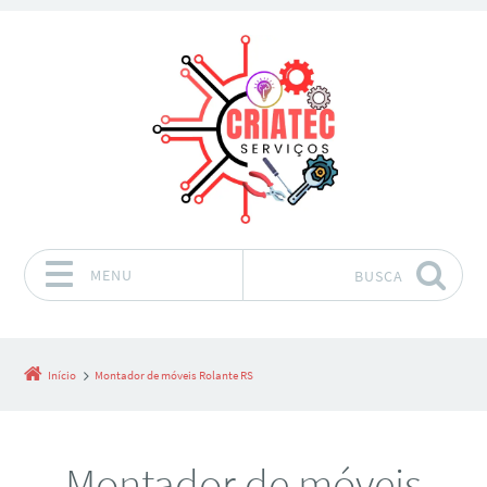
MENU
BUSCA
Pular para o conteúdo
Início
Montador de móveis Rolante RS
Montador de móveis