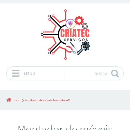
MENU
BUSCA
Pular para o conteúdo
Início
Montador de móveis Iranduba AM
Montador de móveis