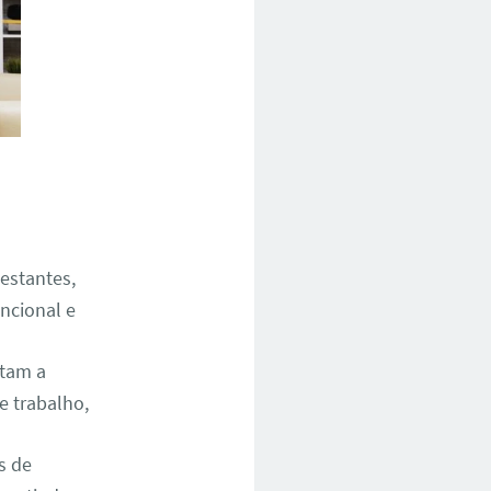
 estantes,
ncional e
ntam a
e trabalho,
s de