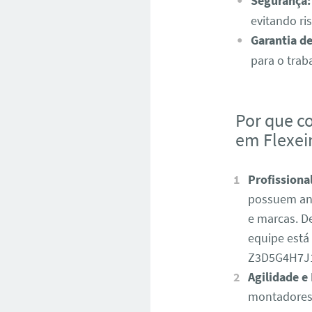
Segurança:
evitando ri
Garantia d
para o trab
Por que c
em Flexei
Profissiona
possuem ano
e marcas. D
equipe está
Z3D5G4H7J
Agilidade e 
montadores 