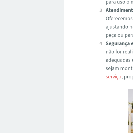
para uso o 
Atendiment
Oferecemos 
ajustando n
peça ou par
Segurança e
não for real
adequadas e
sejam monta
serviço
, pr