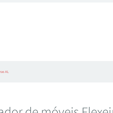
ras AL
dor de móveis Flexei