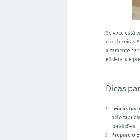
Se você está 
em Flexeiras A
altamente capa
eficiência e pr
Dicas pa
Leia as Inst
pelo fabric
condições.
Prepare o E