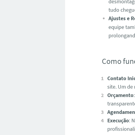
desmontage
tudo chegu
Ajustes e 
equipe tamb
prolongando
Como fun
Contato Inic
site. Um de
Orçamento
transparent
Agendamen
Execução
: 
profissiona