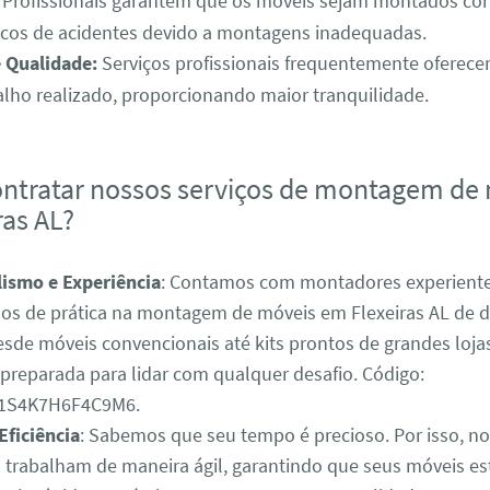
Profissionais garantem que os móveis sejam montados co
scos de acidentes devido a montagens inadequadas.
e Qualidade:
Serviços profissionais frequentemente oferece
alho realizado, proporcionando maior tranquilidade.
ontratar nossos serviços de montagem de
ras AL?
lismo e Experiência
: Contamos com montadores experient
s de prática na montagem de móveis em Flexeiras AL de di
esde móveis convencionais até kits prontos de grandes loja
 preparada para lidar com qualquer desafio. Código:
1S4K7H6F4C9M6.
Eficiência
: Sabemos que seu tempo é precioso. Por isso, n
trabalham de maneira ágil, garantindo que seus móveis e