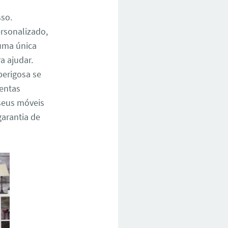
sso.
rsonalizado,
 uma única
 ajudar.
perigosa se
mentas
seus móveis
garantia de