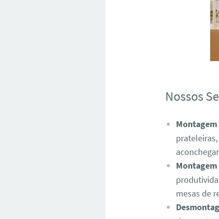
Nossos Se
Montagem d
prateleiras
aconchegan
Montagem d
produtivid
mesas de re
Desmonta