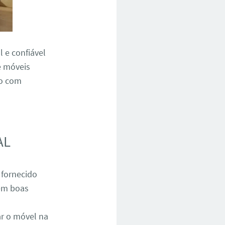
 e confiável
e móveis
io com
AL
 fornecido
 em boas
r o móvel na