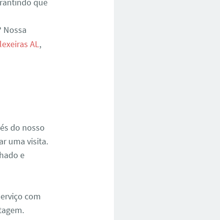
rantindo que
? Nossa
lexeiras AL
,
vés do nosso
r uma visita.
hado e
serviço com
ntagem.