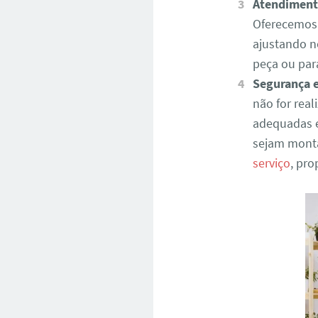
Atendiment
Oferecemos
ajustando n
peça ou par
Segurança e
não for real
adequadas e
sejam monta
serviço
, pr