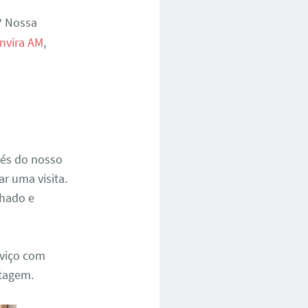
? Nossa
nvira AM
,
vés do nosso
r uma visita.
hado e
rviço com
ntagem.