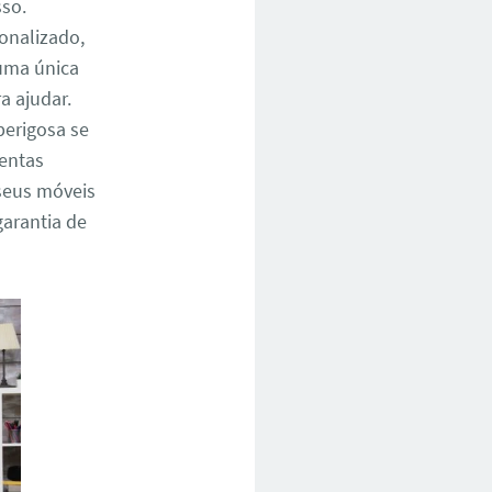
sso.
onalizado,
 uma única
 ajudar.
perigosa se
mentas
seus móveis
garantia de