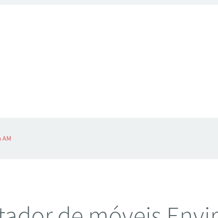
a AM
ador de móveis Envi