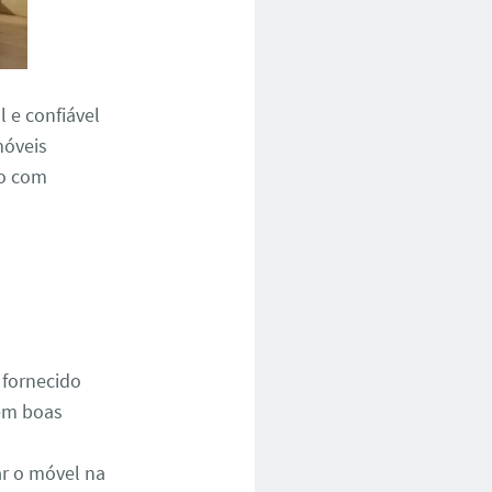
 e confiável
móveis
io com
 fornecido
 em boas
r o móvel na