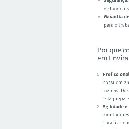
Segurança:
evitando ri
Garantia d
para o trab
Por que c
em Envira
Profissiona
possuem ano
marcas. Des
está prepar
Agilidade e 
montadores 
para uso o 