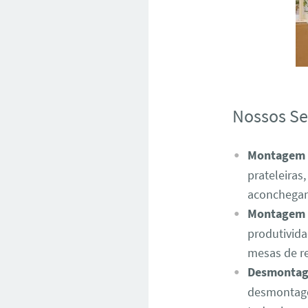
Nossos Se
Montagem d
prateleiras
aconchegan
Montagem d
produtivid
mesas de re
Desmonta
desmontage