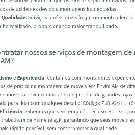
Profissionais garantem que os móveis sejam montados co
scos de acidentes devido a montagens inadequadas.
e Qualidade:
Serviços profissionais frequentemente oferece
alho realizado, proporcionando maior tranquilidade.
ontratar nossos serviços de montagem de
 AM?
lismo e Experiência
: Contamos com montadores experient
s de prática na montagem de móveis em Envira AM de difer
de móveis convencionais até kits prontos de grandes lojas,
ada para lidar com qualquer desafio. Código: Z3D5G4H7J
Eficiência
: Sabemos que seu tempo é precioso. Por isso, n
trabalham de maneira ágil, garantindo que seus móveis e
mais rápido possível, sem comprometer a qualidade.