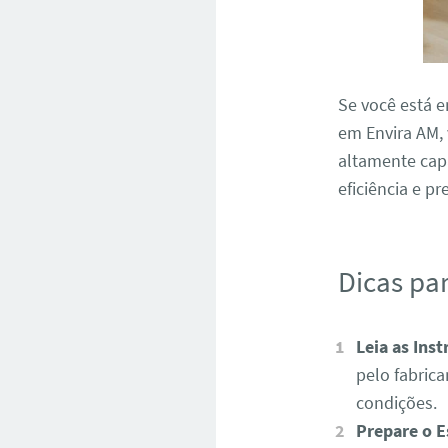
Se você está 
em Envira AM,
altamente capa
eficiência e pr
Dicas pa
Leia as Inst
pelo fabric
condições.
Prepare o E