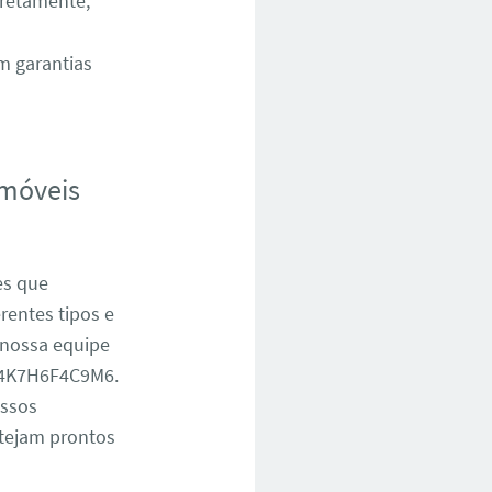
rretamente,
m garantias
 móveis
es que
entes tipos e
 nossa equipe
1S4K7H6F4C9M6.
ossos
stejam prontos