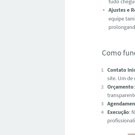
tudo chegu
Ajustes e 
equipe tamb
prolongando
Como fun
Contato Inic
site. Um de
Orçamento
transparent
Agendamen
Execução
: 
profissiona