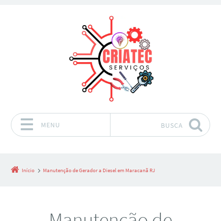
MENU
BUSCA
Pular para o conteúdo
Início
Manutenção de Gerador a Diesel em Maracanã RJ
Manutenção de