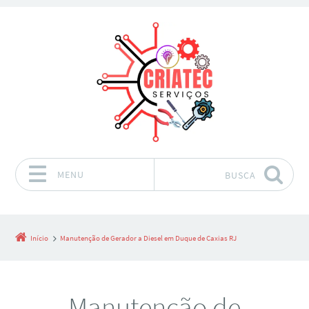
MENU
BUSCA
Pular para o conteúdo
Início
Manutenção de Gerador a Diesel em Duque de Caxias RJ
Manutenção de