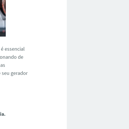
, é essencial
cionando de
has
e seu gerador
ia.