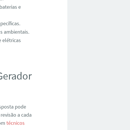
baterias e
pecíficas.
os ambientais.
 elétricas
Gerador
esposta pode
revisão a cada
com
técnicos