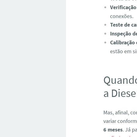
Verificação
conexões.
Teste de ca
Inspeção d
Calibração
estão em si
Quando
a Diese
Mas, afinal, 
variar confor
6 meses
. Já 