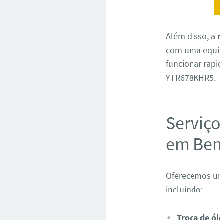
Além disso, a
com uma equip
funcionar rapi
YTR678KHR5.
Serviç
em Ben
Oferecemos um
incluindo:
Troca de ól