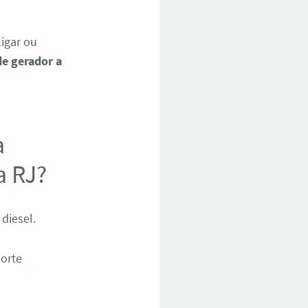
ligar ou
e gerador a
a
a RJ?
diesel.
porte