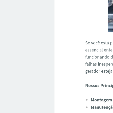
Se você está 
essencial ent
funcionando de
falhas inespe
gerador estej
Nossos Princi
Montagem e
Manutenção