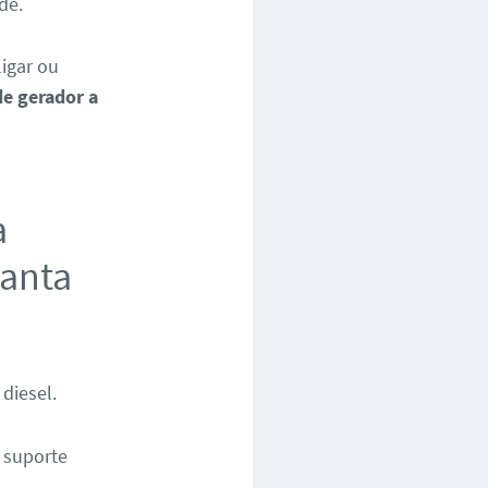
de.
ligar ou
e gerador a
a
anta
diesel.
 suporte