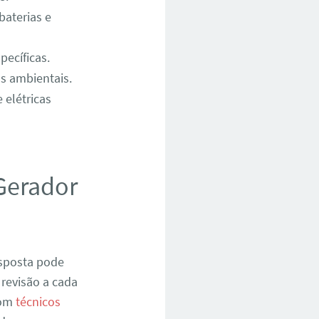
baterias e
pecíficas.
os ambientais.
 elétricas
Gerador
esposta pode
revisão a cada
com
técnicos