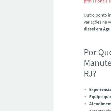
profissionais
Outro ponto im
variações na 
diesel em Águ
Por Qu
Manute
RJ?
Experiênci
Equipe qual
Atendiment
emergencia