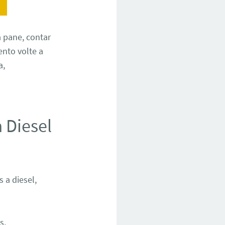
 pane, contar
nto volte a
a,
 Diesel
a diesel,
s.