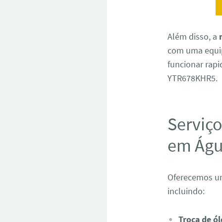
Além disso, a
com uma equip
funcionar rapi
YTR678KHR5.
Serviç
em Águ
Oferecemos um
incluindo:
Troca de ól