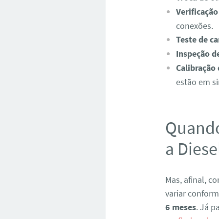
Verificação
conexões.
Teste de ca
Inspeção d
Calibração
estão em si
Quando
a Diese
Mas, afinal, 
variar confor
6 meses
. Já 