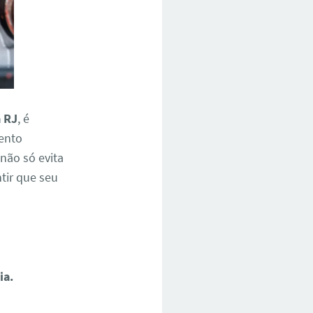
a RJ
, é
mento
não só evita
tir que seu
ia.