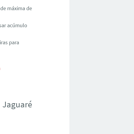
dade máxima de
sar acúmulo
iras para
m Jaguaré