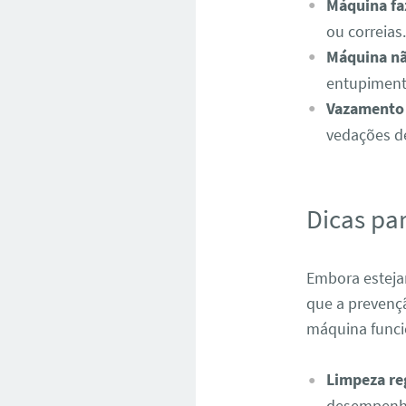
Máquina fa
ou correias.
Máquina nã
entupiment
Vazamento
vedações d
Dicas pa
Embora esteja
que a prevenç
máquina func
Limpeza reg
desempenh