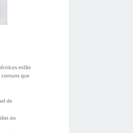
écnicos estão
is comuns que
nel de
idas ou