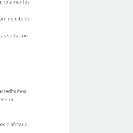
r, rolamentos
om defeito ou
as soltas ou
 acreditamos
er sua
s e afetar o