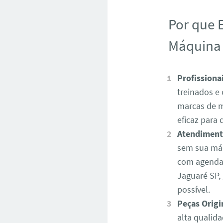
Por que 
Máquina 
Profissiona
treinados e
marcas de m
eficaz para
Atendiment
sem sua máq
com agendam
Jaguaré SP,
possível.
Peças Origi
alta qualida