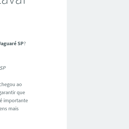
Jaguaré SP
?
 chegou ao
garantir que
 é importante
tens mais