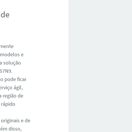
 de
amente
s modelos e
a solução
4S7N9.
o pode ficar
viço ágil,
 região de
 rápido
riginais e de
lém disso,