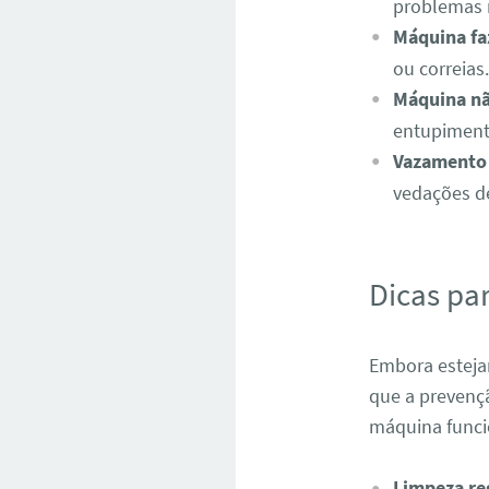
problemas 
Máquina fa
ou correias.
Máquina nã
entupiment
Vazamento
vedações d
Dicas pa
Embora esteja
que a prevenç
máquina func
Limpeza reg