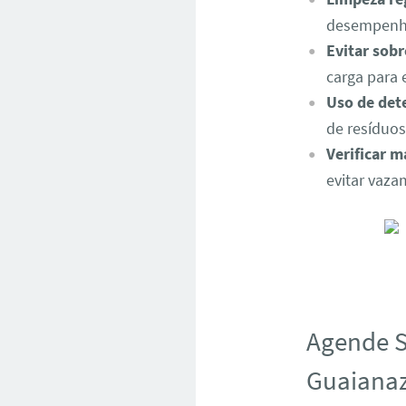
desempenh
Evitar sob
carga para 
Uso de det
de resíduo
Verificar 
evitar vaza
Agende S
Guaianaz