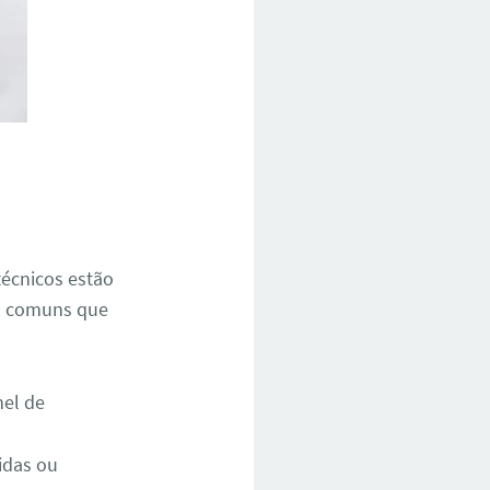
écnicos estão
is comuns que
nel de
idas ou