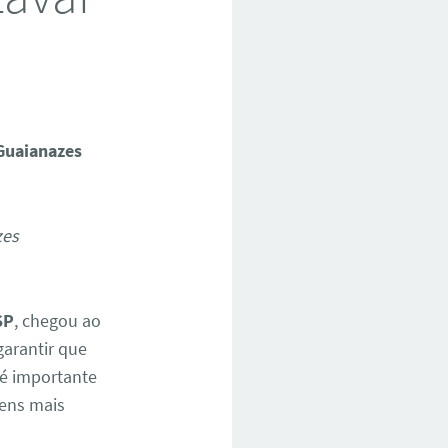
Guaianazes
SP
, chegou ao
garantir que
 é importante
tens mais