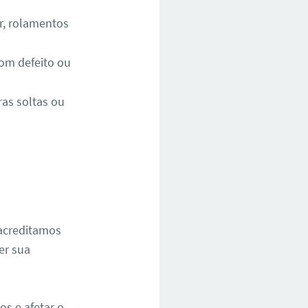
r, rolamentos
om defeito ou
as soltas ou
 acreditamos
er sua
s e afetar o