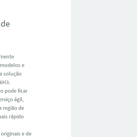
 de
amente
s modelos e
a solução
S6H3.
o pode ficar
viço ágil,
 região de
mais rápido
riginais e de