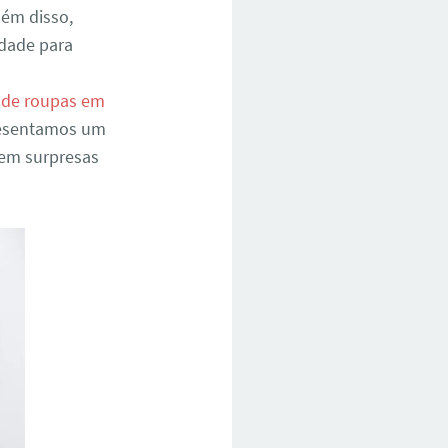
lém disso,
idade para
 de roupas em
resentamos um
sem surpresas