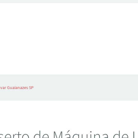
var Guaianazes SP
erto de Máquina de 