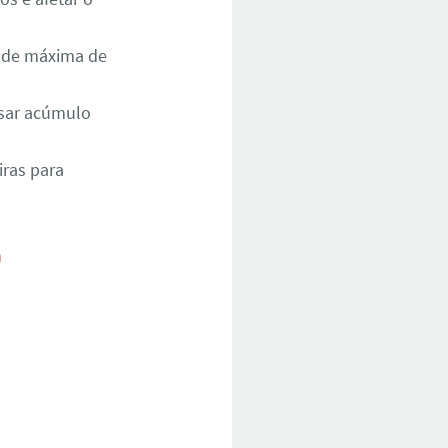
dade máxima de
sar acúmulo
iras para
m