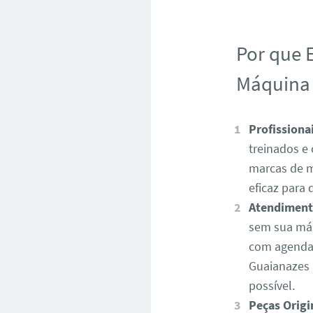
Por que 
Máquina 
Profissiona
treinados e
marcas de m
eficaz para
Atendiment
sem sua máq
com agendam
Guaianazes 
possível.
Peças Origi