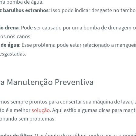
na bomba de água.
z barulhos estranhos
: Isso pode indicar desgaste no tambo
o drena
: Pode ser causado por uma bomba de drenagem c
os nos canos.
 de água
: Esse problema pode estar relacionado a mangueir
esgastadas.
ra Manutenção Preventiva
mos sempre prontos para consertar sua máquina de lavar,
ão é a melhor
solução
. Aqui estão algumas dicas para mant
ionando sem problemas:
ular do filtro
: O acúmulo de resíduos pode causar bloqueio