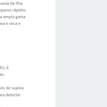
esia da Ilha
reparos rápidos
uma ampla gama
ava e seca e
RJ, é
as:
lo de sujeira.
ra detectar