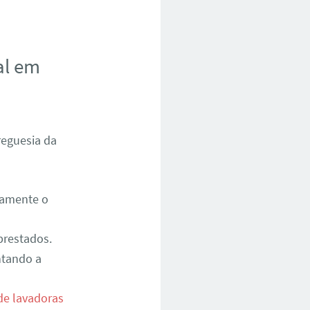
al em
reguesia da
damente o
prestados.
ntando a
de lavadoras