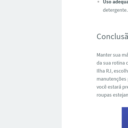
Uso adequ
detergente.
Conclus
Manter sua má
da sua rotina 
Ilha RJ, esco
manutenções pr
você estará pr
roupas esteja