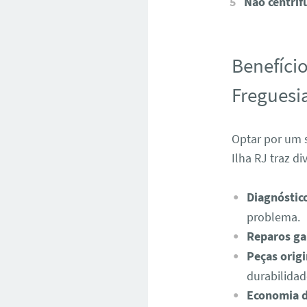
Não centrif
Benefíci
Freguesia
Optar por um s
Ilha RJ traz d
Diagnóstico
problema.
Reparos ga
Peças origi
durabilidad
Economia d