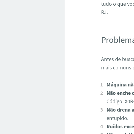
tudo o que voc
RJ.
Problem
Antes de busca
mais comuns q
Máquina não
Não enche d
Código: X0
Não drena a
entupido.
Ruídos exce