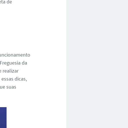
eta de
 funcionamento
 Freguesia da
 realizar
 essas dicas,
que suas