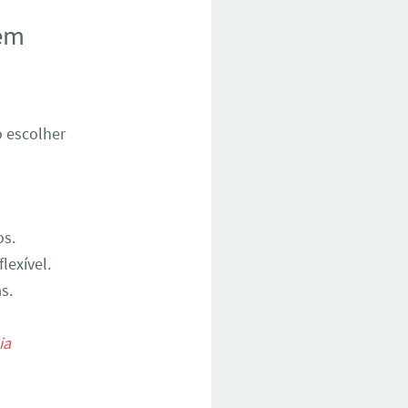
 em
o escolher
os.
exível.
s.