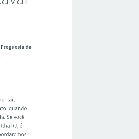
 Freguesia da
.
er lar,
nto, quando
da. Se você
Ilha RJ, é
 abordaremos