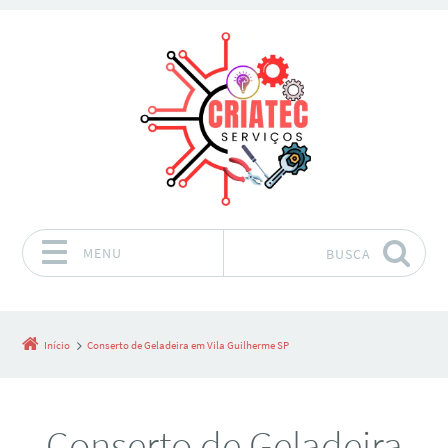
MENU
BUSCA
Pular para o conteúdo
Início
Conserto de Geladeira em Vila Guilherme SP
Conserto de Geladeira