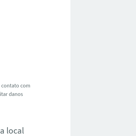
m contato com
vitar danos
a local