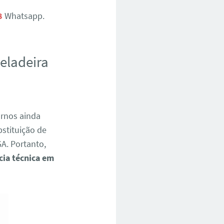
8
Whatsapp.
geladeira
ornos ainda
bstituição de
A. Portanto,
cia técnica em