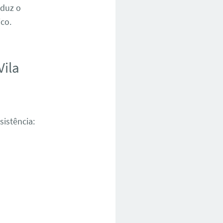
eduz o
ico.
Vila
sistência: