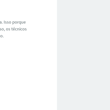
a. Isso porque
so, os técnicos
co.