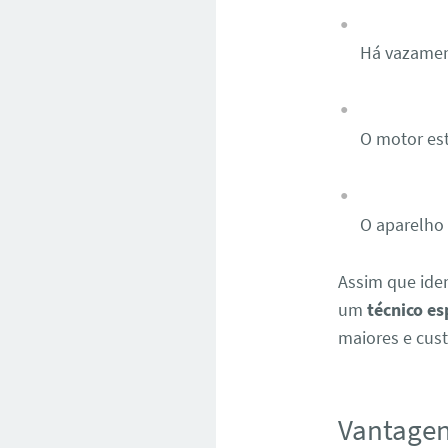
Há vazamen
O motor es
O aparelho
Assim que ide
um
técnico e
maiores e cus
Vantagen