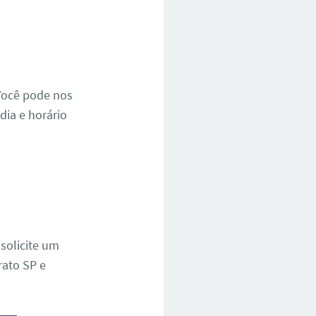
Você pode nos
dia e horário
solicite um
rato SP e