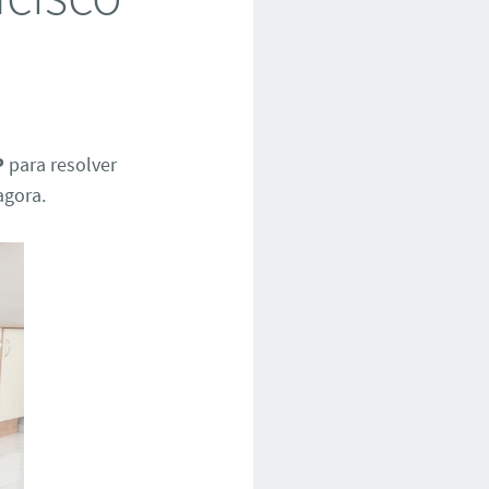
P
para resolver
agora.