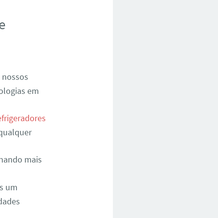
e
 nossos
nologias em
efrigeradores
 qualquer
onando mais
os um
dades