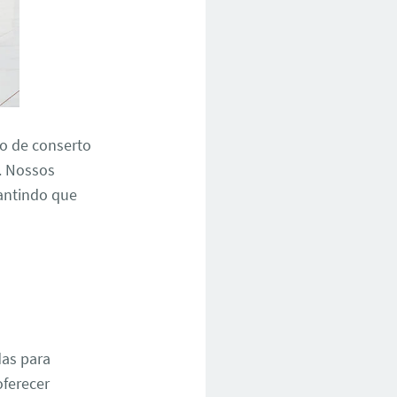
ço de conserto
l. Nossos
rantindo que
das para
oferecer