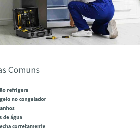
as Comuns
ão refrigera
 gelo no congelador
ranhos
s de água
fecha corretamente