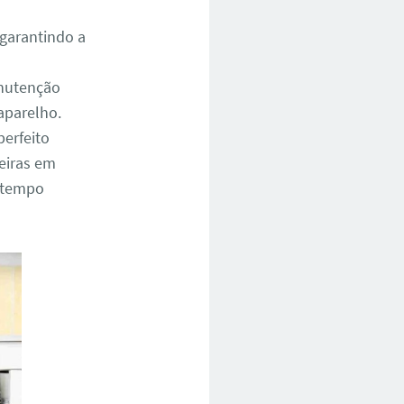
 garantindo a
anutenção
 aparelho.
erfeito
deiras em
r tempo