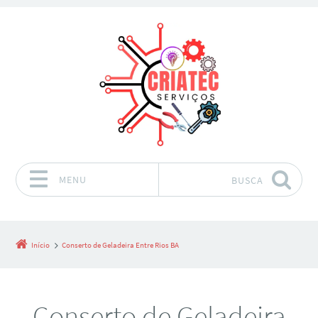
MENU
BUSCA
Pular para o conteúdo
Início
Conserto de Geladeira Entre Rios BA
Conserto de Geladeira