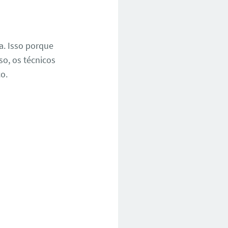
a. Isso porque
so, os técnicos
co.