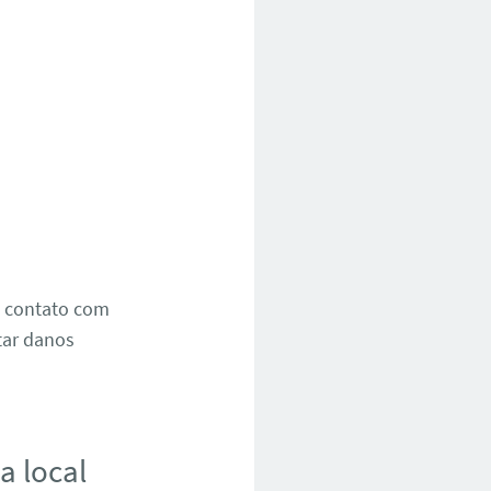
m contato com
itar danos
a local