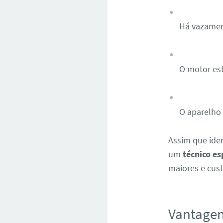
Há vazamen
O motor es
O aparelho
Assim que ide
um
técnico e
maiores e cus
Vantagen