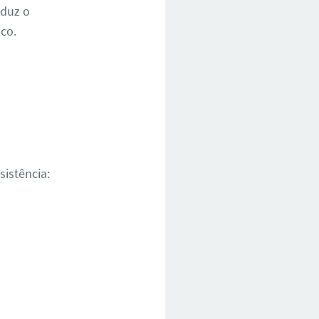
eduz o
ico.
sistência: