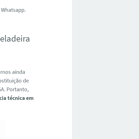
Whatsapp.
geladeira
ornos ainda
bstituição de
A. Portanto,
cia técnica em