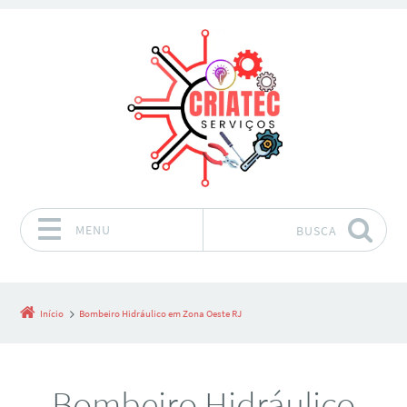
MENU
BUSCA
Pular para o conteúdo
Início
Bombeiro Hidráulico em Zona Oeste RJ
Bombeiro Hidráulico