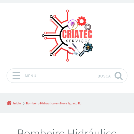
MENU
BUSCA
Pular para o conteúdo
Início
Bombeiro Hidráulico em Nova Iguaçu RJ
Bombeiro Hidráulico