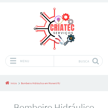
MENU
BUSCA
Pular para o conteúdo
Início
Bombeiro Hidráulico em Moneró RJ
Bombeiro Hidráulico