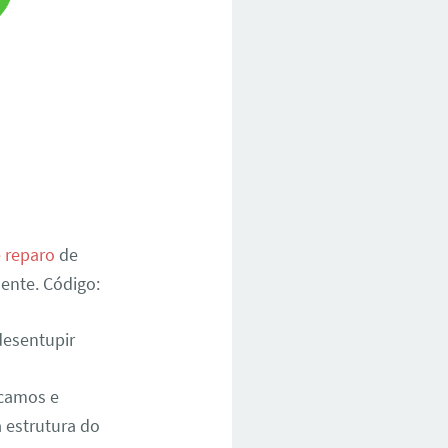
e reparo
de
ente. Código:
desentupir
icamos e
 estrutura do