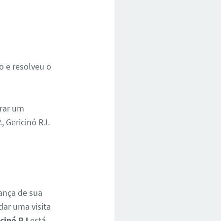
do e resolveu o
trar um
, Gericinó RJ.
ança de sua
ar uma visita
icinó RJ
está