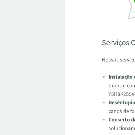
Serviços 
Nossos serviç
Instalação
tubos e con
Y5H8K2S9V
Desentupim
canos de fo
Conserto d
solucionam