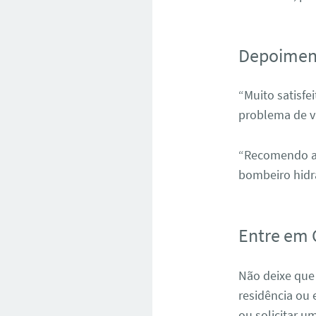
Depoiment
“Muito satisfe
problema de v
“Recomendo a 
bombeiro hidrá
Entre em 
Não deixe que
residência ou
ou solicitar 