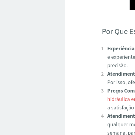
Por Que E
Experiência
e experient
precisão.
Atendiment
Por isso, o
Preços Com
hidráulica 
a satisfação
Atendiment
qualquer mo
semana, par