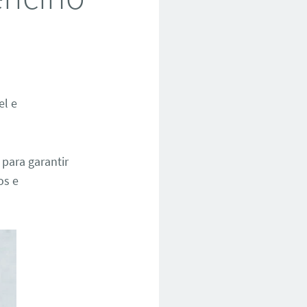
el e
para garantir
os e