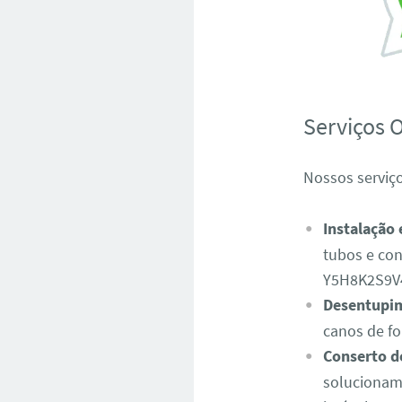
Serviços 
Nossos serviç
Instalação
tubos e con
Y5H8K2S9V
Desentupim
canos de fo
Conserto d
solucionam