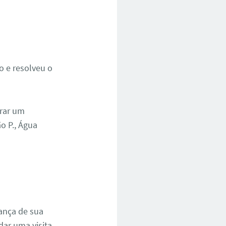
do e resolveu o
trar um
o P., Água
ança de sua
ar uma visita