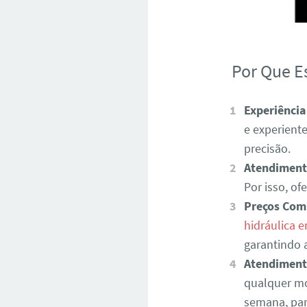
Por Que E
Experiência
e experient
precisão.
Atendiment
Por isso, o
Preços Com
hidráulica 
garantindo a
Atendiment
qualquer mo
semana, par