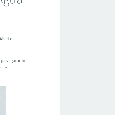
iável e
para garantir
os e