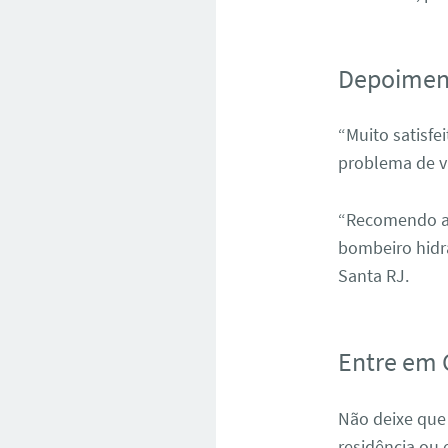
Depoiment
“Muito satisfe
problema de v
“Recomendo a 
bombeiro hidrá
Santa RJ.
Entre em 
Não deixe que
residência ou