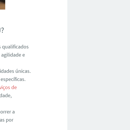
J?
 qualificados
 agilidade e
idades únicas.
específicas.
viços de
idade,
orrer a
ias por