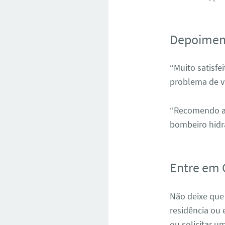
Depoiment
“Muito satisfe
problema de v
“Recomendo a 
bombeiro hidrá
Entre em 
Não deixe que
residência ou
ou solicitar 