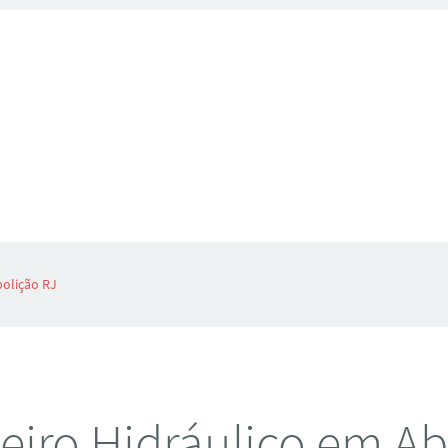
olição RJ
iro Hidráulico em Ab