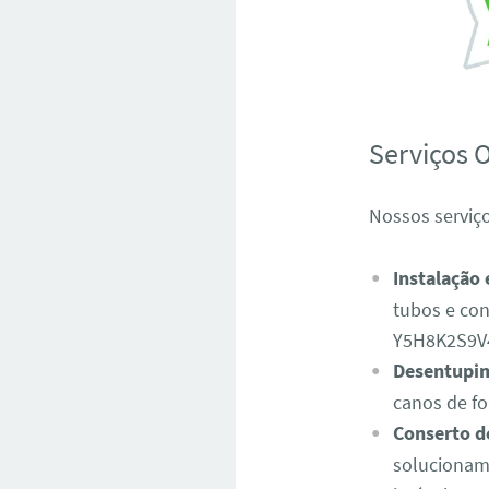
Serviços 
Nossos serviç
Instalação
tubos e con
Y5H8K2S9V
Desentupim
canos de fo
Conserto d
solucionam