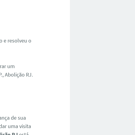
do e resolveu o
trar um
., Abolição RJ.
ança de sua
ar uma visita
lição RJ
está