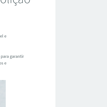
el e
para garantir
os e