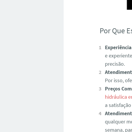
Por Que E
Experiência
e experient
precisão.
Atendiment
Por isso, o
Preços Com
hidráulica 
a satisfação
Atendiment
qualquer mo
semana, par