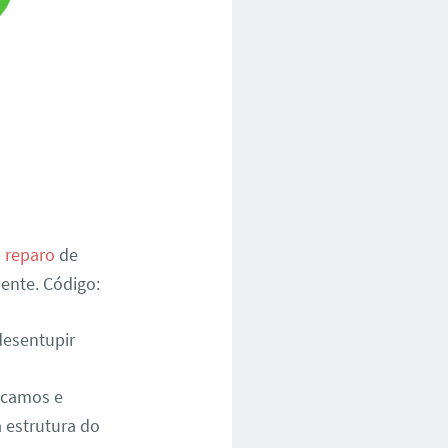
e reparo
de
ente. Código:
desentupir
ficamos e
 estrutura do